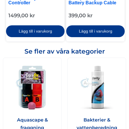
Controller
Battery Backup Cable
1499,00
kr
399,00
kr
Lägg till i varukorg
Lägg till i varukorg
Se fler av våra kategorier
Aquascape &
Bakterier &
fraggning
vattenberedning