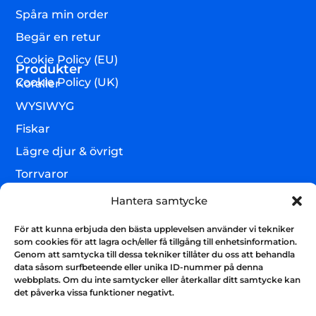
Spåra min order
Begär en retur
Cookie Policy (EU)
Produkter
Cookie Policy (UK)
Koraller
WYSIWYG
Fiskar
Lägre djur & övrigt
Torrvaror
Teknik & utrustning
Hantera samtycke
Varumärken
För att kunna erbjuda den bästa upplevelsen använder vi tekniker
Akvarium & sump
som cookies för att lagra och/eller få tillgång till enhetsinformation.
Nyhetsbrev
Genom att samtycka till dessa tekniker tillåter du oss att behandla
Få uppdateringar och håll kontakten
data såsom surfbeteende eller unika ID-nummer på denna
webbplats. Om du inte samtycker eller återkallar ditt samtycke kan
Skicka
det påverka vissa funktioner negativt.