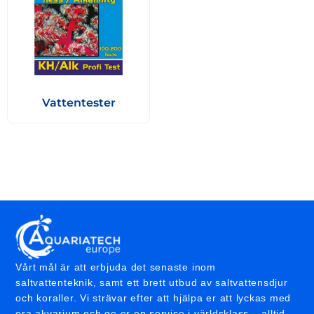
Vattentester
Vårt mål är att erbjuda det senaste inom
saltvattenteknik, samt ett brett utbud av saltvattensdjur
och koraller. Vi strävar efter att hjälpa er att lyckas med
era akvarium och ge er en service i världsklass – alltid