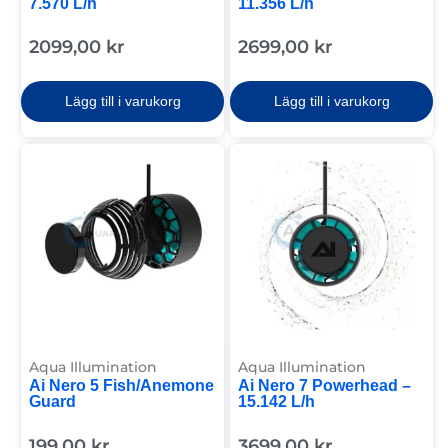
7.570 L/h
11.356 L/h
2099,00
kr
2699,00
kr
Lägg till i varukorg
Lägg till i varukorg
Aqua Illumination
Aqua Illumination
Ai Nero 5 Fish/Anemone
Ai Nero 7 Powerhead –
Guard
15.142 L/h
199,00
kr
3699,00
kr