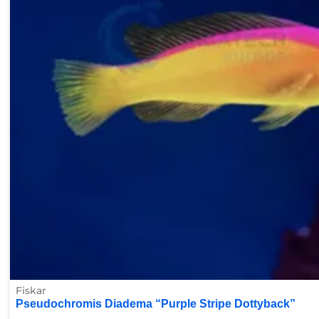
Fiskar
Pseudochromis Diadema “Purple Stripe Dottyback”