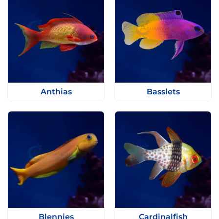
Anthias
Basslets
Blennies
Cardinalfish