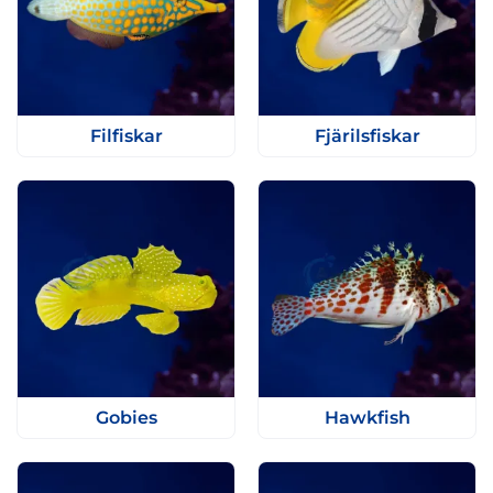
Filfiskar
Fjärilsfiskar
Gobies
Hawkfish