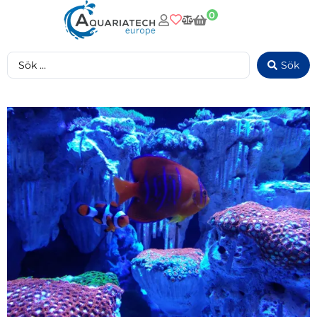
0
Sök