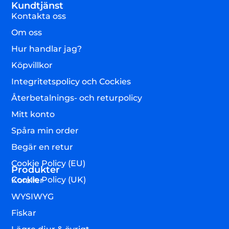
Kundtjänst
Kontakta oss
Om oss
Hur handlar jag?
Köpvillkor
Integritetspolicy och Cockies
Återbetalnings- och returpolicy
Mitt konto
Spåra min order
Begär en retur
Cookie Policy (EU)
Produkter
Cookie Policy (UK)
Koraller
WYSIWYG
Fiskar