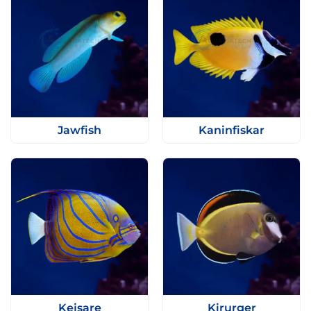
Jawfish
Kaninfiskar
Kejsare
Kirurger