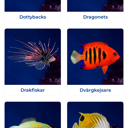
Dottybacks
Dragonets
Drakfiskar
Dvärgkejsare