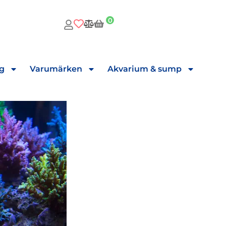
0
ng
Varumärken
Akvarium & sump