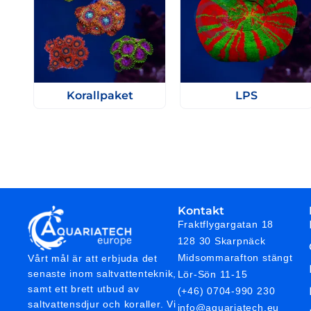
Korallpaket
LPS
Kontakt
Fraktflygargatan 18
128 30 Skarpnäck
Midsommarafton stängt
Vårt mål är att erbjuda det
senaste inom saltvattenteknik,
Lör-Sön 11-15
samt ett brett utbud av
(+46) 0704-990 230
saltvattensdjur och koraller. Vi
info@aquariatech.eu