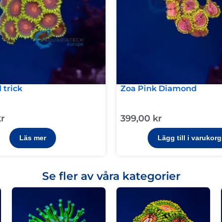
 trick
Zoa Pink Diamond
kr
399,00
kr
Läs mer
Lägg till i varukorg
Se fler av våra kategorier