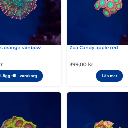
s orange rainbow
Zoa Candy apple red
kr
399,00
kr
Lägg till i varukorg
Läs mer