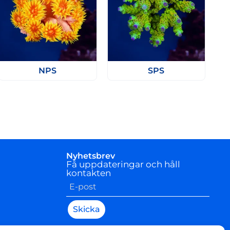
NPS
SPS
Nyhetsbrev
Få uppdateringar och håll
kontakten
Skicka