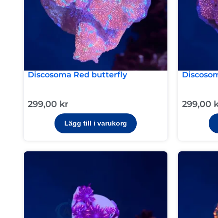
Discosoma Red butterfly
Discoso
299,00
kr
299,00
Lägg till i varukorg