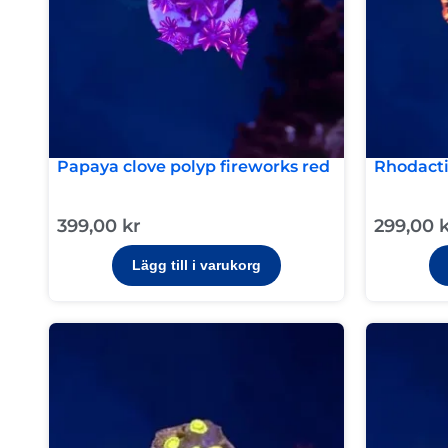
Papaya clove polyp fireworks red
Rhodacti
399,00
kr
299,00
Lägg till i varukorg