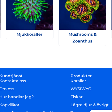
Mjukkoraller
Mushrooms &
Zoanthus
Kundtjänst
Produkter
Kontakta oss
Koraller
Om oss
WYSIWYG
Hur handlar jag?
Fiskar
Köpvillkor
Lägre djur & övrigt