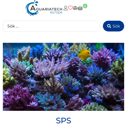
0
Sök
SPS