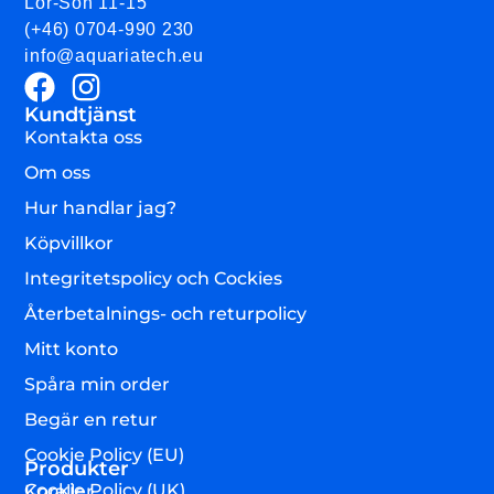
Lör-Sön 11-15
(+46) 0704-990 230
info@aquariatech.eu
Kundtjänst
Kontakta oss
Om oss
Hur handlar jag?
Köpvillkor
Integritetspolicy och Cockies
Återbetalnings- och returpolicy
Mitt konto
Spåra min order
Begär en retur
Cookie Policy (EU)
Produkter
Cookie Policy (UK)
Koraller