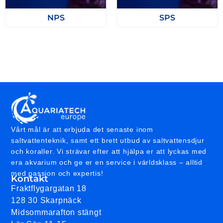
NPS
SPS
Vårt mål är att erbjuda det senaste inom
saltvattenteknik, samt ett brett utbud av saltvattensdjur
och koraller. Vi strävar efter att hjälpa er att lyckas med
era akvarium och ge er en service i världsklass – alltid
med passion och expertis!
Kontakt
Fraktflygargatan 18
128 30 Skarpnäck
Midsommarafton stängt