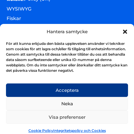
WYSIWYG
Fiskar
Lägre djur & övrigt
Hantera samtycke
Torrvaror
För att kunna erbjuda den bästa upplevelsen använder vi tekniker
Teknik & utrustning
som cookies för att lagra och/eller få tillgång till enhetsinformation.
Genom att samtycka till dessa tekniker tillåter du oss att behandla
Varumärken
data såsom surfbeteende eller unika ID-nummer på denna
webbplats. Om du inte samtycker eller återkallar ditt samtycke kan
Akvarium & sump
Nyhetsbrev
det påverka vissa funktioner negativt.
Få uppdateringar och håll kontakten
Skicka
Acceptera
Neka
Visa preferenser
Cookie Policy
Integritetspolicy och Cockies
© 2025 Aquariatech Europe. All Rights Reserved.