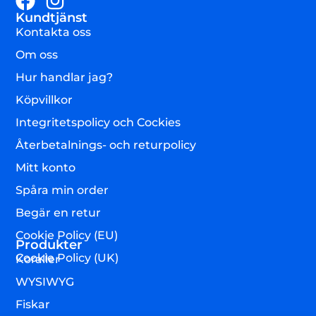
Kundtjänst
Kontakta oss
Om oss
Hur handlar jag?
Köpvillkor
Integritetspolicy och Cockies
Återbetalnings- och returpolicy
Mitt konto
Spåra min order
Begär en retur
Cookie Policy (EU)
Produkter
Cookie Policy (UK)
Koraller
WYSIWYG
Fiskar