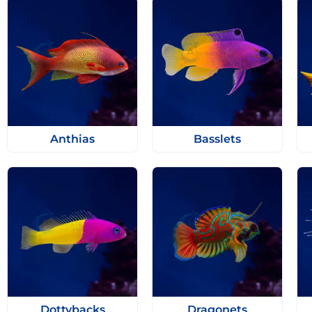
Anthias
Basslets
Dottybacks
Dragonets