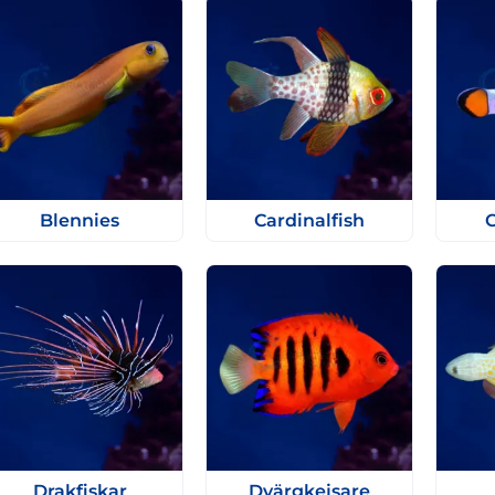
Blennies
Cardinalfish
C
Drakfiskar
Dvärgkejsare