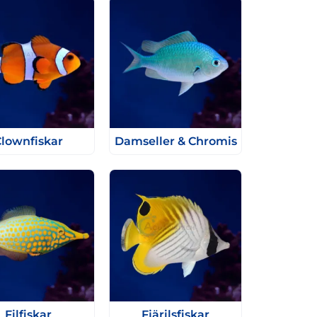
lownfiskar
Damseller & Chromis
Filfiskar
Fjärilsfiskar