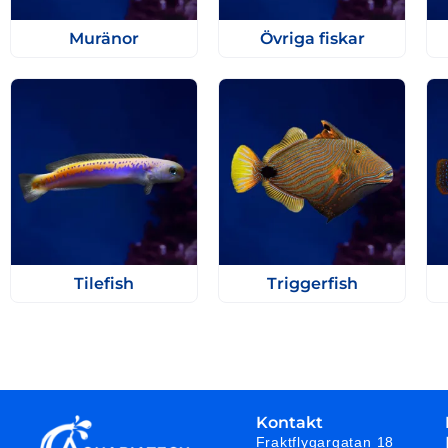
Muränor
Övriga fiskar
Tilefish
Triggerfish
Kontakt
Fraktflygargatan 18