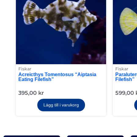
Fiskar
Fiskar
Acreicthys Tomentosus “Aiptasia
Paralute
Eating Filefish”
Filefish”
395,00
kr
599,00
Lägg till i varukorg