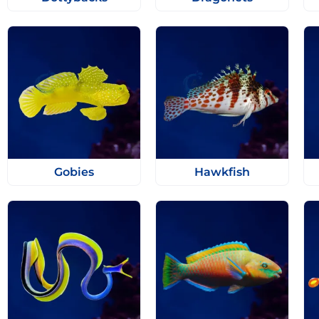
Gobies
Hawkfish