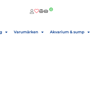
0
ng
Varumärken
Akvarium & sump