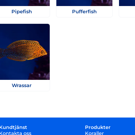
Pipefish
Pufferfish
Wrassar
Kundtjänst
Produkter
Kontakta oss
Koraller