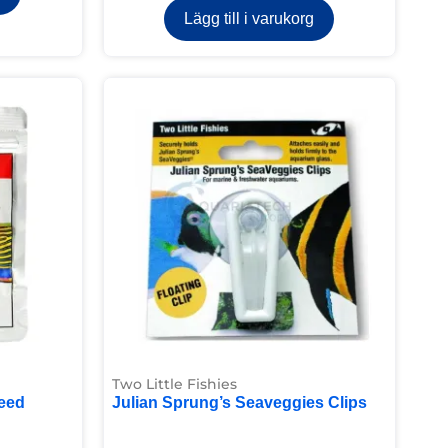
Lägg till i varukorg
Two Little Fishies
eed
Julian Sprung’s Seaveggies Clips