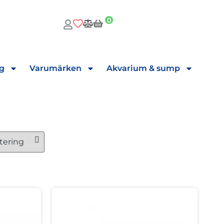
0
ng
Varumärken
Akvarium & sump