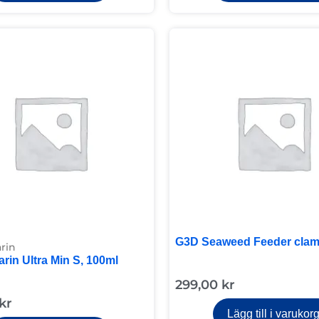
G3D Seaweed Feeder clam
rin
rin Ultra Min S, 100ml
299,00
kr
kr
Lägg till i varukor