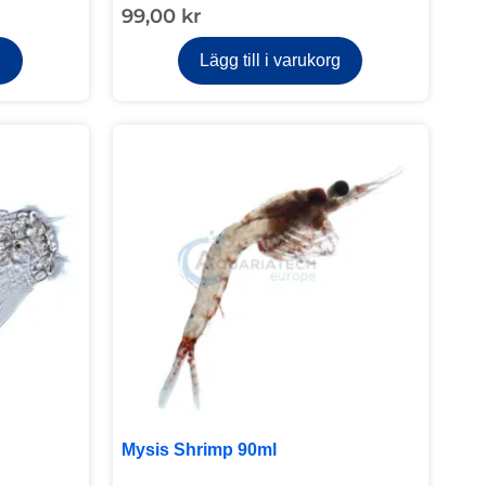
99,00
kr
g
Lägg till i varukorg
Mysis Shrimp 90ml