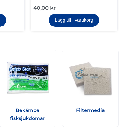
40,00
kr
g
Lägg till i varukorg
Bekämpa
Filtermedia
fisksjukdomar