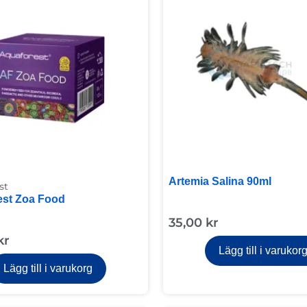
Artemia Salina 90ml
st
est Zoa Food
35,00
kr
kr
Lägg till i varukor
Lägg till i varukorg