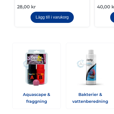
28,00
kr
40,00
k
Lägg till i varukorg
Aquascape &
Bakterier &
fraggning
vattenberedning