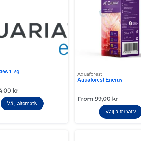
ies 1-2g
Aquaforest
Aquaforest Energy
4,00
kr
From
99,00
kr
Välj alternativ
Välj alternativ