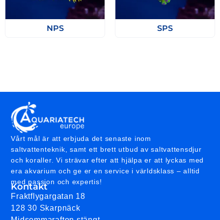
NPS
SPS
Vårt mål är att erbjuda det senaste inom
saltvattenteknik, samt ett brett utbud av saltvattensdjur
och koraller. Vi strävar efter att hjälpa er att lyckas med
era akvarium och ge er en service i världsklass – alltid
med passion och expertis!
Kontakt
Fraktflygargatan 18
128 30 Skarpnäck
Midsommarafton stängt