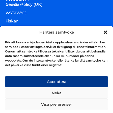
Cookie Policy (UK)
Koraller
WYSIWYG
Fiskar
Lägre djur & övrigt
Hantera samtycke
Torrvaror
För att kunna erbjuda den bästa upplevelsen använder vi tekniker
Teknik & utrustning
som cookies för att lagra och/eller få tillgång till enhetsinformation.
Genom att samtycka till dessa tekniker tillåter du oss att behandla
Varumärken
data såsom surfbeteende eller unika ID-nummer på denna
webbplats. Om du inte samtycker eller återkallar ditt samtycke kan
Akvarium & sump
Nyhetsbrev
det påverka vissa funktioner negativt.
Få uppdateringar och håll kontakten
Skicka
Acceptera
Neka
Visa preferenser