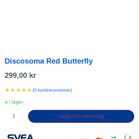
Discosoma Red Butterfly
299,00
kr
(
0
kundrecensioner)
4 i lager
Lägg till i varukorg