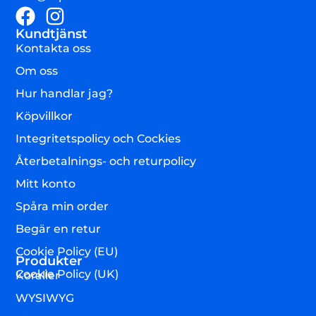
Kundtjänst
Kontakta oss
Om oss
Hur handlar jag?
Köpvillkor
Integritetspolicy och Cockies
Återbetalnings- och returpolicy
Mitt konto
Spåra min order
Begär en retur
Cookie Policy (EU)
Produkter
Cookie Policy (UK)
Koraller
WYSIWYG