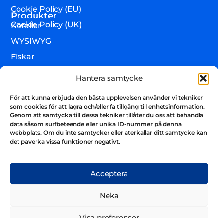
Cookie Policy (EU)
Produkter
Cookie Policy (UK)
Koraller
WYSIWYG
Fiskar
Lägre djur & övrigt
Hantera samtycke
Torrvaror
För att kunna erbjuda den bästa upplevelsen använder vi tekniker
Teknik & utrustning
som cookies för att lagra och/eller få tillgång till enhetsinformation.
Genom att samtycka till dessa tekniker tillåter du oss att behandla
Varumärken
data såsom surfbeteende eller unika ID-nummer på denna
webbplats. Om du inte samtycker eller återkallar ditt samtycke kan
Akvarium & sump
Nyhetsbrev
det påverka vissa funktioner negativt.
Få uppdateringar och håll kontakten
Skicka
Acceptera
Neka
Visa preferenser