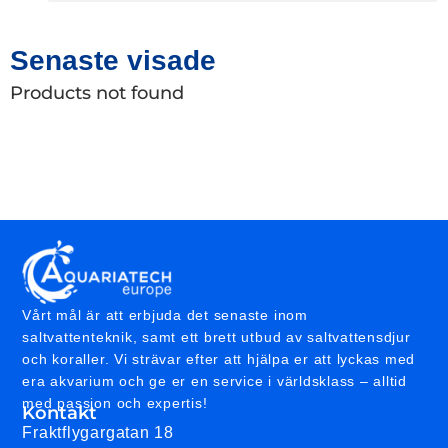
Senaste visade
Products not found
Vårt mål är att erbjuda det senaste inom
saltvattenteknik, samt ett brett utbud av saltvattensdjur
och koraller. Vi strävar efter att hjälpa er att lyckas med
era akvarium och ge er en service i världsklass – alltid
med passion och expertis!
Kontakt
Fraktflygargatan 18