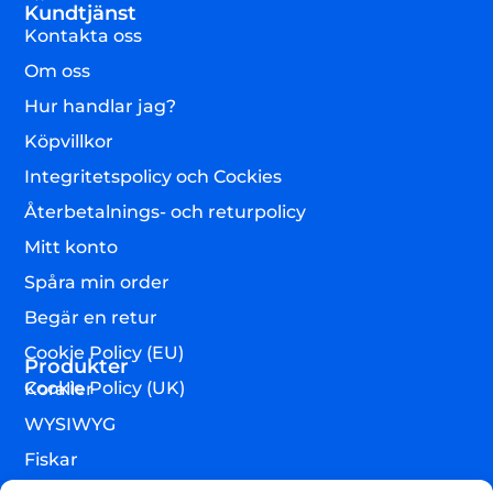
Kundtjänst
Kontakta oss
Om oss
Hur handlar jag?
Köpvillkor
Integritetspolicy och Cockies
Återbetalnings- och returpolicy
Mitt konto
Spåra min order
Begär en retur
Cookie Policy (EU)
Produkter
Cookie Policy (UK)
Koraller
WYSIWYG
Fiskar