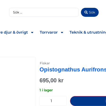
Sök
e djur & övrigt
Torrvaror
Teknik & utrustni
Fiskar
Opistognathus Aurifron
695,00
kr
1 i lager