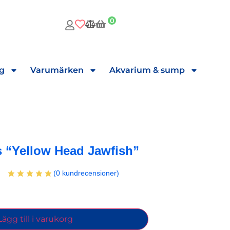
0
ng
Varumärken
Akvarium & sump
s “Yellow Head Jawfish”
(
0
kundrecensioner)
Lägg till i varukorg