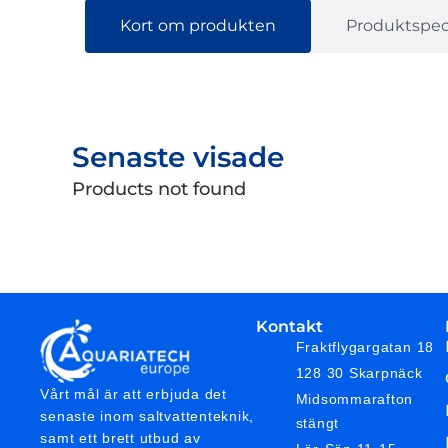
Kort om produkten
Produktspeci
Senaste visade
Products not found
Kontakt
Fraktflygargatan 18
128 30 Skarpnäck
Vårt mål är att erbjuda det
Midsommarafton
senaste inom saltvattenteknik,
stängt
samt ett brett utbud av