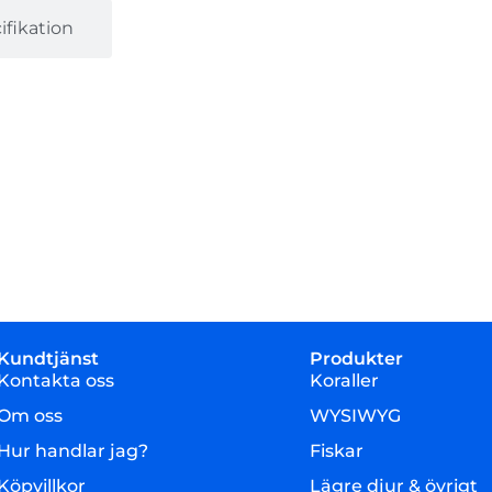
fikation
Kundtjänst
Produkter
Kontakta oss
Koraller
Om oss
WYSIWYG
Hur handlar jag?
Fiskar
Köpvillkor
Lägre djur & övrigt