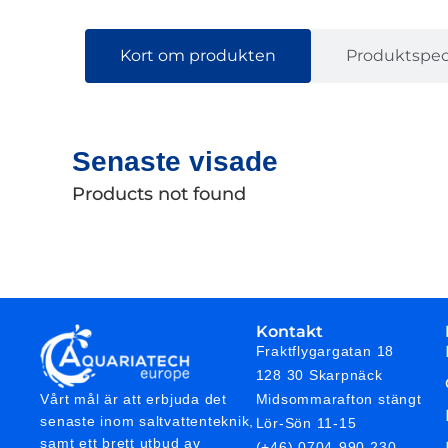
Kort om produkten
Produktspeci
Senaste visade
Products not found
Kontakt
Fraktflygargatan 18
128 30 Skarpnäck
Midsommarafton stängt
Vårt mål är att erbjuda det
senaste inom saltvattenteknik,
Lör-Sön 11-15
samt ett brett utbud av
(+46) 0704-990 230