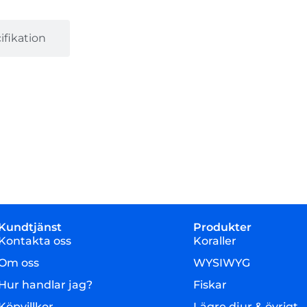
fikation
Kundtjänst
Produkter
Kontakta oss
Koraller
Om oss
WYSIWYG
Hur handlar jag?
Fiskar
Köpvillkor
Lägre djur & övrigt