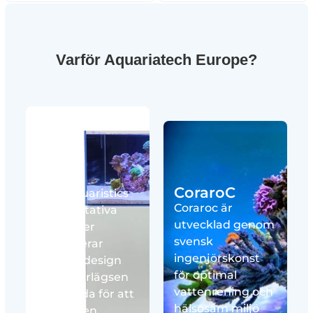
Varför Aquariatech Europe?
Blau
CoraroC
Blau Aquaristics
Coraroc är
högkvalitativa
utvecklad genom
produkter
svensk
kombinerar
ingenjörskonst
elegant design
för optimal
med överlägsen
vattenrening och
prestanda för att
hälsosam miljö
ge dig den