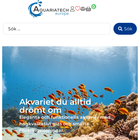
0
Sök
Akvariet du alltid
drömt om
Eleganta och funktionella akvarier med
högkvalitativt glas och smarta
filtreringslösningar.