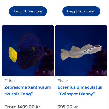
Lägg till i varukorg
Lägg till i varukorg
Fiskar
Fiskar
Zebrasoma Xanthurum
Ecsenius Bimaculatus
“Purple Tang”
“Twinspot Blenny”
From
1499,00
kr
395,00
kr