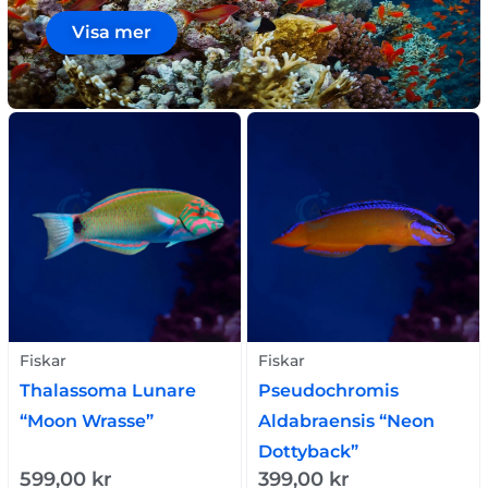
Visa mer
Fiskar
Fiskar
Thalassoma Lunare
Pseudochromis
“Moon Wrasse”
Aldabraensis “Neon
Dottyback”
599,00
kr
399,00
kr