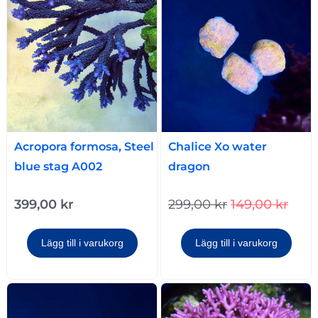
Acropora formosa, Steel
Chalice Xo water
blue stag A002
dragon
399,00
kr
299,00
kr
149,00
kr
Lägg till i varukorg
Lägg till i varukorg