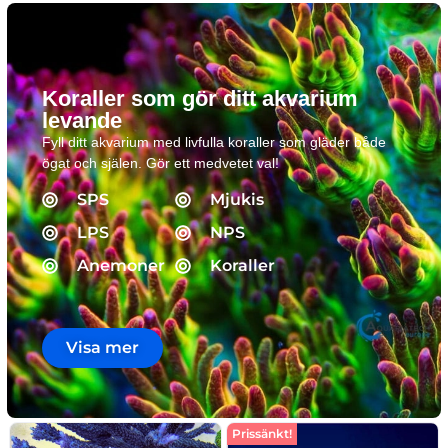
Koraller som gör ditt akvarium
levande
Fyll ditt akvarium med livfulla koraller som gläder både
ögat och själen. Gör ett medvetet val!
SPS
Mjukis
LPS
NPS
Anemoner
Koraller
Visa mer
Prissänkt!