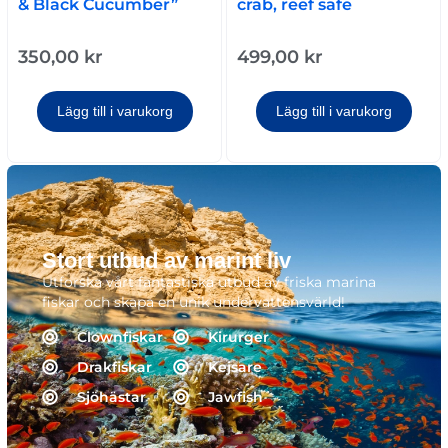
crab, reef safe
& Black Cucumber”
499,00
kr
350,00
kr
Lägg till i varukorg
Lägg till i varukorg
Stort utbud av marint liv
Utforska vårt fantastiska utbud av friska marina
fiskar och skapa en unik undervattensvärld!
Clownfiskar
Kirurger
Drakfiskar
Kejsare
Sjöhästar
Jawfish