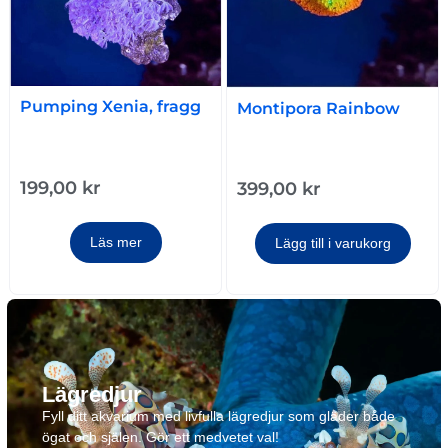
Pumping Xenia, fragg
Montipora Rainbow
199,00
kr
399,00
kr
Läs mer
Lägg till i varukorg
Lägredjur
Fyll ditt akvarium med livfulla lägredjur som gläder både
ögat och själen. Gör ett medvetet val!