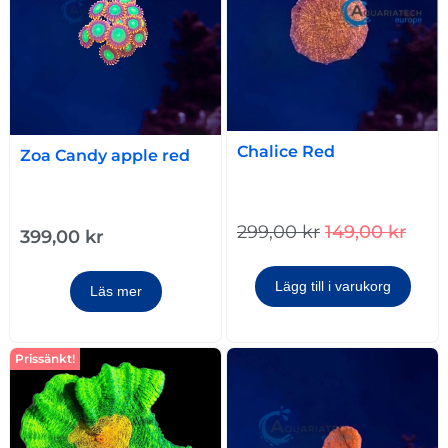
Chalice Red
Zoa Candy apple red
299,00
kr
149,00
kr
399,00
kr
Lägg till i varukorg
Läs mer
Prissänkt!