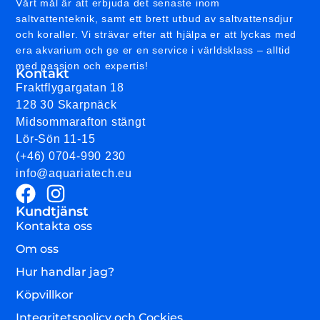
Vårt mål är att erbjuda det senaste inom
saltvattenteknik, samt ett brett utbud av saltvattensdjur
och koraller. Vi strävar efter att hjälpa er att lyckas med
era akvarium och ge er en service i världsklass – alltid
med passion och expertis!
Kontakt
Fraktflygargatan 18
128 30 Skarpnäck
Midsommarafton stängt
Lör-Sön 11-15
(+46) 0704-990 230
info@aquariatech.eu
Kundtjänst
Kontakta oss
Om oss
Hur handlar jag?
Köpvillkor
Integritetspolicy och Cockies