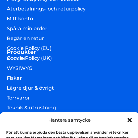
Återbetalnings- och returpolicy
Mitt konto
Spåra min order
Begär en retur
Cookie Policy (EU)
Produkter
Cookie Policy (UK)
Koraller
WYSIWYG
Fiskar
Lägre djur & övrigt
Torrvaror
Teknik & utrustning
Varumärken
Hantera samtycke
Akvarium & sump
Nyhetsbrev
För att kunna erbjuda den bästa upplevelsen använder vi tekniker
Få uppdateringar och håll kontakten
som cookies för att lagra och/eller få tillgång till enhetsinformation.