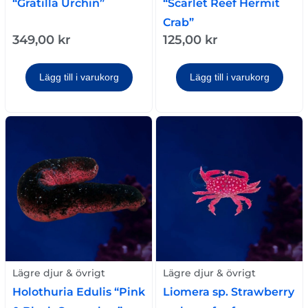
“Gratilla Urchin”
“Scarlet Reef Hermit
Crab”
349,00
kr
125,00
kr
Lägg till i varukorg
Lägg till i varukorg
Lägre djur & övrigt
Lägre djur & övrigt
Liomera sp. Strawberry
Holothuria Edulis “Pink