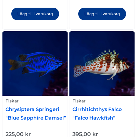
Lägg till i varukorg
Lägg till i varukorg
Fiskar
Fiskar
Chrysiptera Springeri
Cirrhitichthys Falco
“Blue Sapphire Damsel”
“Falco Hawkfish”
225,00
kr
395,00
kr