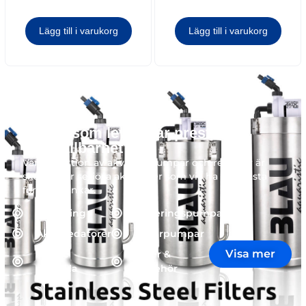
Lägg till i varukorg
Lägg till i varukorg
Teknik som levererar prestanda
och hållbarhet
Vår
kollektion
av
akvarier
,
sumpar
och
refugier
är
skapad
för
seriösa
akvarister
som
vill
ha
det
bästa
för
sina
tankar
.
Belysning
Doseringspumpar
Akvariedatorer
Returpumpar
Visa mer
Värme
Filter &
och kyla
tillbehör