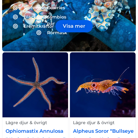
Sjöborre
Cowries
Bläckfiskar
Symbios
par
Visa mer
Eremitkräftor
Rörmask
Lägre djur & övrigt
Lägre djur & övrigt
Ophiomastix Annulosa
Alpheus Soror “Bullseye