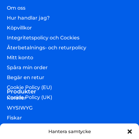
Om oss
Hur handlar jag?
Köpvillkor
Integritetspolicy och Cockies
Återbetalnings- och returpolicy
Mitt konto
Spåra min order
Begär en retur
Cookie Policy (EU)
Produkter
Cookie Policy (UK)
Koraller
WYSIWYG
Fiskar
Lägre djur & övrigt
Hantera samtycke
Torrvaror