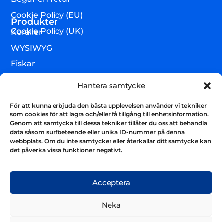
Cookie Policy (EU)
Produkter
Cookie Policy (UK)
Koraller
WYSIWYG
Fiskar
Lägre djur & övrigt
Hantera samtycke
Torrvaror
För att kunna erbjuda den bästa upplevelsen använder vi tekniker
Teknik & utrustning
som cookies för att lagra och/eller få tillgång till enhetsinformation.
Genom att samtycka till dessa tekniker tillåter du oss att behandla
Varumärken
data såsom surfbeteende eller unika ID-nummer på denna
webbplats. Om du inte samtycker eller återkallar ditt samtycke kan
Akvarium & sump
Nyhetsbrev
det påverka vissa funktioner negativt.
Få uppdateringar och håll kontakten
Skicka
Acceptera
Neka