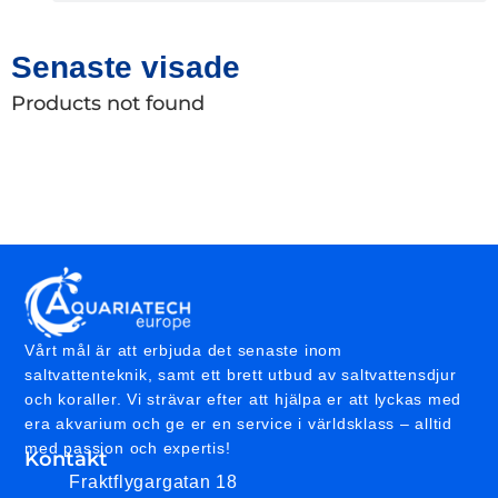
Senaste visade
Products not found
Vårt mål är att erbjuda det senaste inom
saltvattenteknik, samt ett brett utbud av saltvattensdjur
och koraller. Vi strävar efter att hjälpa er att lyckas med
era akvarium och ge er en service i världsklass – alltid
med passion och expertis!
Kontakt
Fraktflygargatan 18