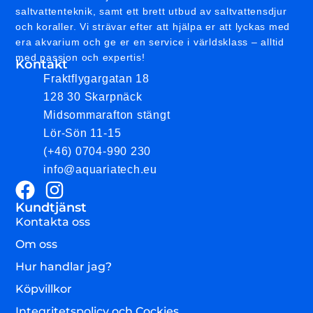
saltvattenteknik, samt ett brett utbud av saltvattensdjur
och koraller. Vi strävar efter att hjälpa er att lyckas med
era akvarium och ge er en service i världsklass – alltid
med passion och expertis!
Kontakt
Fraktflygargatan 18
128 30 Skarpnäck
Midsommarafton stängt
Lör-Sön 11-15
(+46) 0704-990 230
info@aquariatech.eu
Kundtjänst
Kontakta oss
Om oss
Hur handlar jag?
Köpvillkor
Integritetspolicy och Cockies