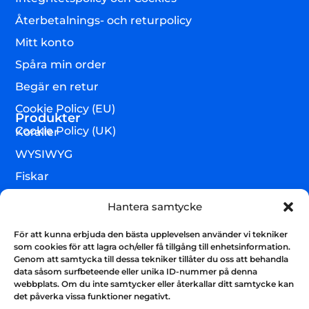
Återbetalnings- och returpolicy
Mitt konto
Spåra min order
Begär en retur
Cookie Policy (EU)
Produkter
Cookie Policy (UK)
Koraller
WYSIWYG
Fiskar
Lägre djur & övrigt
Hantera samtycke
Torrvaror
För att kunna erbjuda den bästa upplevelsen använder vi tekniker
Teknik & utrustning
som cookies för att lagra och/eller få tillgång till enhetsinformation.
Genom att samtycka till dessa tekniker tillåter du oss att behandla
Varumärken
data såsom surfbeteende eller unika ID-nummer på denna
webbplats. Om du inte samtycker eller återkallar ditt samtycke kan
Akvarium & sump
Nyhetsbrev
det påverka vissa funktioner negativt.
Få uppdateringar och håll kontakten