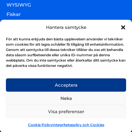
WYSIWYG
Fiskar
Lägre djur & övrigt
Hantera samtycke
Torrvaror
För att kunna erbjuda den bästa upplevelsen använder vi tekniker
Teknik & utrustning
som cookies för att lagra och/eller få tillgång till enhetsinformation.
Genom att samtycka till dessa tekniker tillåter du oss att behandla
Varumärken
data såsom surfbeteende eller unika ID-nummer på denna
webbplats. Om du inte samtycker eller återkallar ditt samtycke kan
Akvarium & sump
Nyhetsbrev
det påverka vissa funktioner negativt.
Få uppdateringar och håll kontakten
Skicka
Acceptera
Neka
Visa preferenser
Cookie Policy
Integritetspolicy och Cockies
© 2025 Aquariatech Europe. All Rights Reserved.