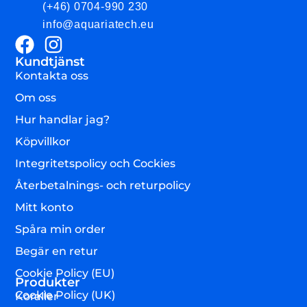
(+46) 0704-990 230
info@aquariatech.eu
Kundtjänst
Kontakta oss
Om oss
Hur handlar jag?
Köpvillkor
Integritetspolicy och Cockies
Återbetalnings- och returpolicy
Mitt konto
Spåra min order
Begär en retur
Cookie Policy (EU)
Produkter
Cookie Policy (UK)
Koraller