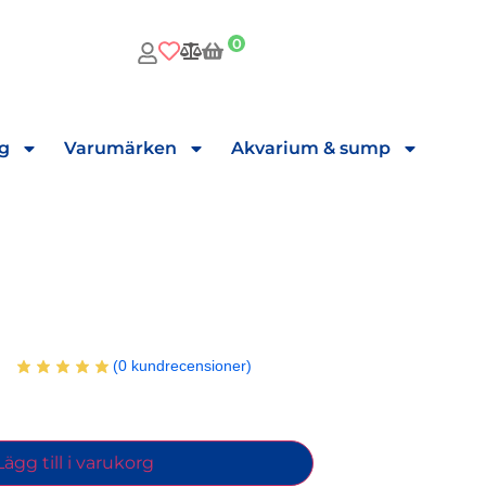
0
ng
Varumärken
Akvarium & sump
(
0
kundrecensioner)
Lägg till i varukorg