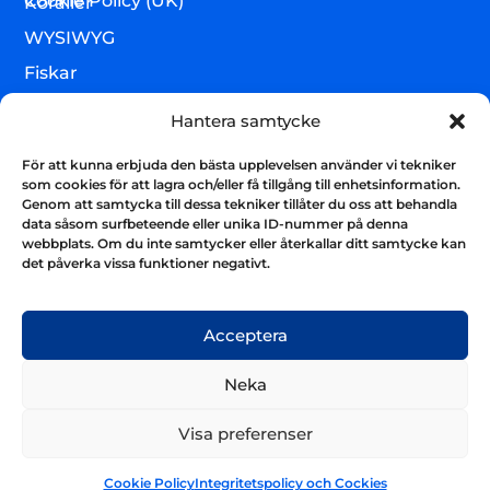
Cookie Policy (UK)
Koraller
WYSIWYG
Fiskar
Lägre djur & övrigt
Hantera samtycke
Torrvaror
För att kunna erbjuda den bästa upplevelsen använder vi tekniker
Teknik & utrustning
som cookies för att lagra och/eller få tillgång till enhetsinformation.
Genom att samtycka till dessa tekniker tillåter du oss att behandla
Varumärken
data såsom surfbeteende eller unika ID-nummer på denna
webbplats. Om du inte samtycker eller återkallar ditt samtycke kan
Akvarium & sump
Nyhetsbrev
det påverka vissa funktioner negativt.
Få uppdateringar och håll kontakten
Skicka
Acceptera
Neka
Visa preferenser
Cookie Policy
Integritetspolicy och Cockies