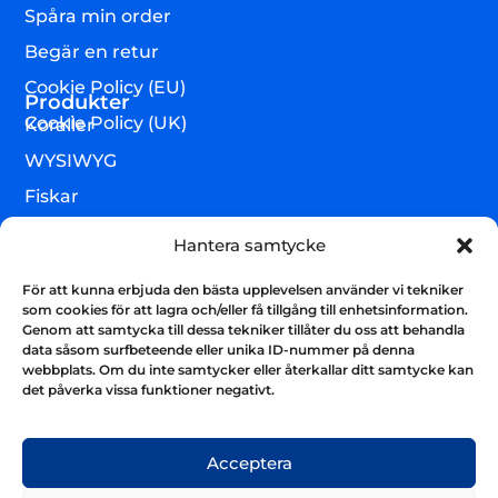
Spåra min order
Begär en retur
Cookie Policy (EU)
Produkter
Cookie Policy (UK)
Koraller
WYSIWYG
Fiskar
Lägre djur & övrigt
Hantera samtycke
Torrvaror
För att kunna erbjuda den bästa upplevelsen använder vi tekniker
Teknik & utrustning
som cookies för att lagra och/eller få tillgång till enhetsinformation.
Genom att samtycka till dessa tekniker tillåter du oss att behandla
Varumärken
data såsom surfbeteende eller unika ID-nummer på denna
webbplats. Om du inte samtycker eller återkallar ditt samtycke kan
Akvarium & sump
Nyhetsbrev
det påverka vissa funktioner negativt.
Få uppdateringar och håll kontakten
Skicka
Acceptera