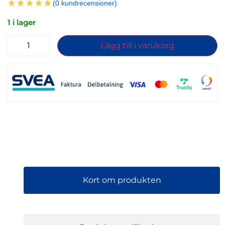
(
0
kundrecensioner)
1 i lager
Lägg till i varukorg
Kort om produkten