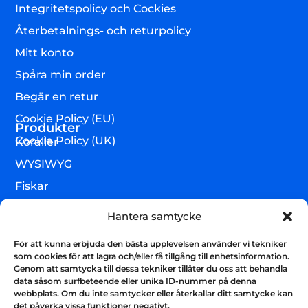
Integritetspolicy och Cockies
Återbetalnings- och returpolicy
Mitt konto
Spåra min order
Begär en retur
Cookie Policy (EU)
Produkter
Cookie Policy (UK)
Koraller
WYSIWYG
Fiskar
Lägre djur & övrigt
Hantera samtycke
Torrvaror
För att kunna erbjuda den bästa upplevelsen använder vi tekniker
Teknik & utrustning
som cookies för att lagra och/eller få tillgång till enhetsinformation.
Genom att samtycka till dessa tekniker tillåter du oss att behandla
Varumärken
data såsom surfbeteende eller unika ID-nummer på denna
webbplats. Om du inte samtycker eller återkallar ditt samtycke kan
Akvarium & sump
Nyhetsbrev
det påverka vissa funktioner negativt.