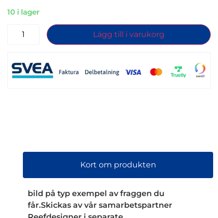
10 i lager
Lägg till i varukorg
Kort om produkten
bild på typ exempel av fraggen du
får.Skickas av vår samarbetspartner
Reefdesigner i separate