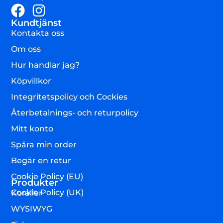
Kundtjänst
Kontakta oss
Om oss
Hur handlar jag?
Köpvillkor
Integritetspolicy och Cockies
Återbetalnings- och returpolicy
Mitt konto
Spåra min order
Begär en retur
Cookie Policy (EU)
Produkter
Cookie Policy (UK)
Koraller
WYSIWYG