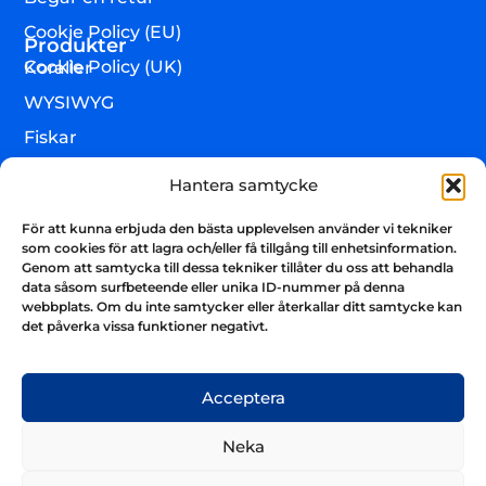
Cookie Policy (EU)
Produkter
Cookie Policy (UK)
Koraller
WYSIWYG
Fiskar
Lägre djur & övrigt
Hantera samtycke
Torrvaror
För att kunna erbjuda den bästa upplevelsen använder vi tekniker
Teknik & utrustning
som cookies för att lagra och/eller få tillgång till enhetsinformation.
Genom att samtycka till dessa tekniker tillåter du oss att behandla
Varumärken
data såsom surfbeteende eller unika ID-nummer på denna
webbplats. Om du inte samtycker eller återkallar ditt samtycke kan
Akvarium & sump
Nyhetsbrev
det påverka vissa funktioner negativt.
Få uppdateringar och håll kontakten
Skicka
Acceptera
Neka