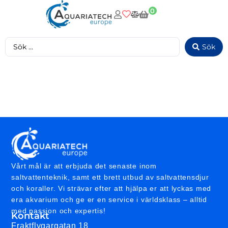
0
Sök
Vårt mål är att erbjuda det senaste inom
saltvattenteknik, samt ett brett utbud av saltvattensdjur
och koraller. Vi strävar efter att hjälpa er att lyckas med
era akvarium och ge er en service i världsklass – alltid
med passion och expertis!
Kontakt
Fraktflygargatan 18