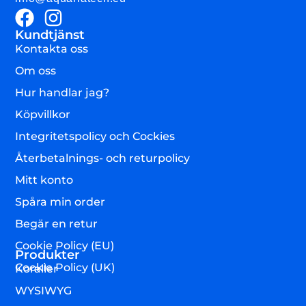
Kundtjänst
Kontakta oss
Om oss
Hur handlar jag?
Köpvillkor
Integritetspolicy och Cockies
Återbetalnings- och returpolicy
Mitt konto
Spåra min order
Begär en retur
Cookie Policy (EU)
Produkter
Cookie Policy (UK)
Koraller
WYSIWYG