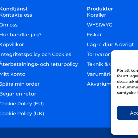
Kundtjänst
Produkter
Kontakta oss
Koraller
Om oss
WYSIWYG
Hur handlar jag?
Fiskar
Köpvillkor
Lägre djur & övrigt
Integritetspolicy och Cockies
Torrvaror
Återbetalnings- och returpolicy
Teknik & utrustning
För att ku
Mitt konto
Varumärken
för att lagr
dessa tekni
Spåra min order
Akvarium & sump
ID-nummer 
samtycke k
Begär en retur
Cookie Policy (EU)
Ac
Cookie Policy (UK)