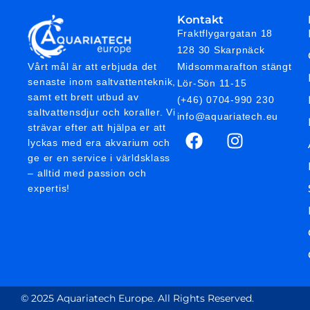
Kontakt
Fraktflygargatan 18
128 30 Skarpnäck
Midsommarafton stängt
Vårt mål är att erbjuda det
senaste inom saltvattenteknik,
Lör-Sön 11-15
samt ett brett utbud av
(+46) 0704-990 230
saltvattensdjur och koraller. Vi
info@aquariatech.eu
strävar efter att hjälpa er att
lyckas med era akvarium och
ge er en service i världsklass
– alltid med passion och
expertis!
© 2025 Aquariatech Europe. All Rights Reserved.