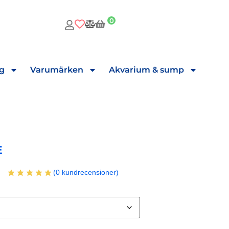
0
ng
Varumärken
Akvarium & sump
E
(
0
kundrecensioner)