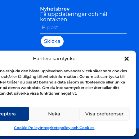
Nyhetsbrev
Få uppdateringar och håll
kontakten
Skicka
Hantera samtycke
nna erbjuda den bästa upplevelsen använder vi tekniker som cookies
a och/eller få tillgång till enhetsinformation. Genom att samtycka till
ker tillåter du oss att behandla data såsom surfbeteende eller unika
på denna webbplats. Om du inte samtycker eller återkallar ditt
an det påverka vissa funktioner negativt.
ceptera
Neka
Visa preferenser
Cookie Policy
Integritetspolicy och Cockies