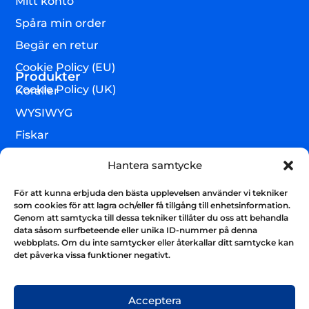
Mitt konto
Spåra min order
Begär en retur
Cookie Policy (EU)
Produkter
Cookie Policy (UK)
Koraller
WYSIWYG
Fiskar
Lägre djur & övrigt
Hantera samtycke
Torrvaror
För att kunna erbjuda den bästa upplevelsen använder vi tekniker
Teknik & utrustning
som cookies för att lagra och/eller få tillgång till enhetsinformation.
Genom att samtycka till dessa tekniker tillåter du oss att behandla
Varumärken
data såsom surfbeteende eller unika ID-nummer på denna
webbplats. Om du inte samtycker eller återkallar ditt samtycke kan
Akvarium & sump
Nyhetsbrev
det påverka vissa funktioner negativt.
Få uppdateringar och håll kontakten
Skicka
Acceptera