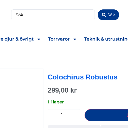
Sök
e djur & övrigt
Torrvaror
Teknik & utrustni
Colochirus Robustus
299,00
kr
1 i lager