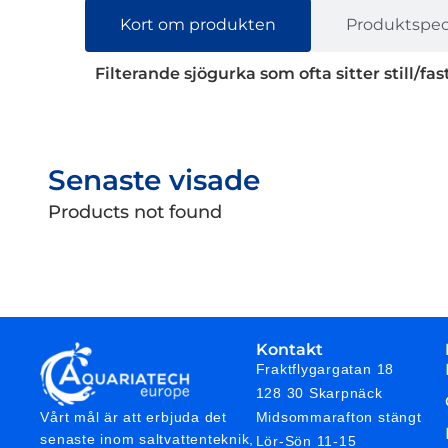
Kort om produkten
Produktspeci
Filterande sjögurka som ofta sitter still/fast
Senaste visade
Products not found
Kontakt
Fraktflygargatan 18
128 30 Skarpnäck
Midsommarafton stängt
Vårt mål är att erbjuda det
senaste inom saltvattenteknik,
Lör-Sön 11-15