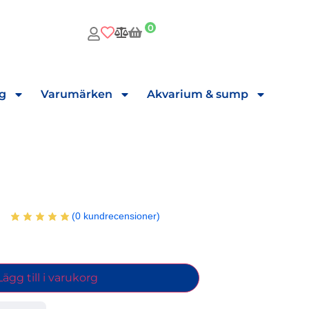
0
ng
Varumärken
Akvarium & sump
(
0
kundrecensioner)
Lägg till i varukorg