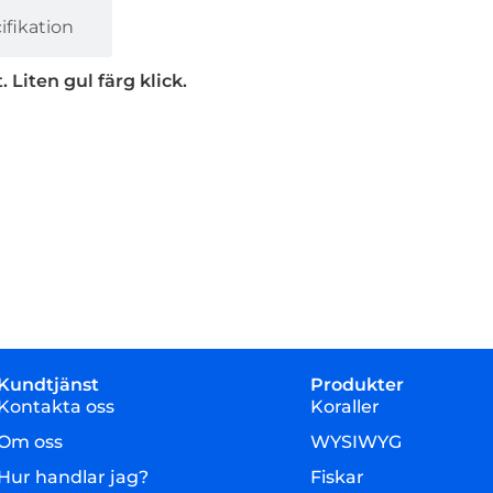
fikation
. Liten gul färg klick.
Kundtjänst
Produkter
Kontakta oss
Koraller
Om oss
WYSIWYG
Hur handlar jag?
Fiskar