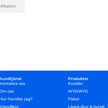
fikation
Kundtjänst
Produkter
Kontakta oss
Koraller
Om oss
WYSIWYG
Hur handlar jag?
Fiskar
Köpvillkor
Lägre djur & övrigt