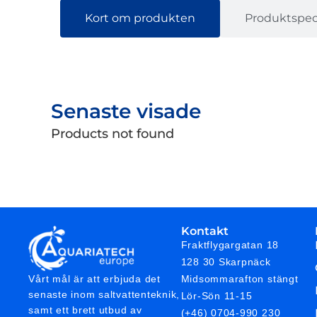
Kort om produkten
Produktspeci
Senaste visade
Products not found
Kontakt
Fraktflygargatan 18
128 30 Skarpnäck
Midsommarafton stängt
Vårt mål är att erbjuda det
senaste inom saltvattenteknik,
Lör-Sön 11-15
samt ett brett utbud av
(+46) 0704-990 230