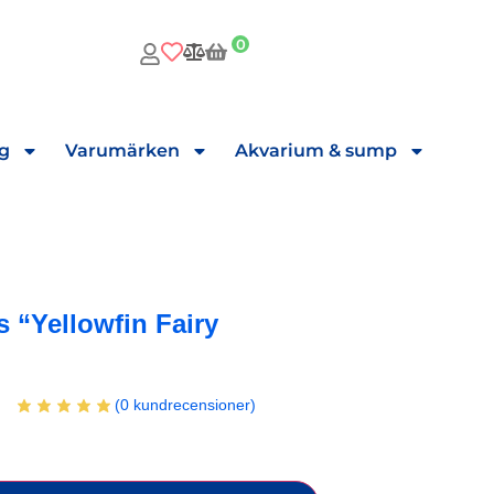
0
ng
Varumärken
Akvarium & sump
s “Yellowfin Fairy
(
0
kundrecensioner)