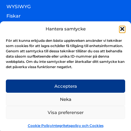
WYSIWYG
Fiskar
Lägre djur & övrigt
Hantera samtycke
Torrvaror
För att kunna erbjuda den bästa upplevelsen använder vi tekniker
Teknik & utrustning
som cookies för att lagra och/eller få tillgång till enhetsinformation.
Genom att samtycka till dessa tekniker tillåter du oss att behandla
Varumärken
data såsom surfbeteende eller unika ID-nummer på denna
webbplats. Om du inte samtycker eller återkallar ditt samtycke kan
Akvarium & sump
Nyhetsbrev
det påverka vissa funktioner negativt.
Få uppdateringar och håll kontakten
Skicka
Acceptera
Neka
Visa preferenser
Cookie Policy
Integritetspolicy och Cockies
© 2025 Aquariatech Europe. All Rights Reserved.