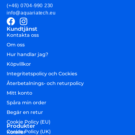
(+46) 0704-990 230
info@aquariatech.eu
Kundtjänst
Kontakta oss
Om oss
Hur handlar jag?
Köpvillkor
Integritetspolicy och Cockies
Återbetalnings- och returpolicy
Mitt konto
Spåra min order
Begär en retur
Cookie Policy (EU)
Produkter
Cookie Policy (UK)
Koraller