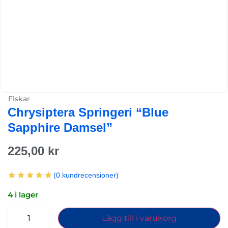
Fiskar
Chrysiptera Springeri “Blue
Sapphire Damsel”
225,00
kr
(
0
kundrecensioner)
4 i lager
Lägg till i varukorg