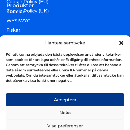
Cookie Policy (EU)
Produkter
Cookie Policy (UK)
Koraller
WYSIWYG
Fiskar
Lägre djur & övrigt
Hantera samtycke
Torrvaror
För att kunna erbjuda den bästa upplevelsen använder vi tekniker
Teknik & utrustning
som cookies för att lagra och/eller få tillgång till enhetsinformation.
Genom att samtycka till dessa tekniker tillåter du oss att behandla
Varumärken
data såsom surfbeteende eller unika ID-nummer på denna
webbplats. Om du inte samtycker eller återkallar ditt samtycke kan
Akvarium & sump
Nyhetsbrev
det påverka vissa funktioner negativt.
Få uppdateringar och håll kontakten
Skicka
Acceptera
Neka
Visa preferenser