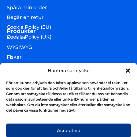
Spåra min order
Begär en retur
Cookie Policy (EU)
Produkter
Cookie Policy (UK)
Koraller
WYSIWYG
Fiskar
Lägre djur & övrigt
Hantera samtycke
Torrvaror
För att kunna erbjuda den bästa upplevelsen använder vi tekniker
Teknik & utrustning
som cookies för att lagra och/eller få tillgång till enhetsinformation.
Genom att samtycka till dessa tekniker tillåter du oss att behandla
Varumärken
data såsom surfbeteende eller unika ID-nummer på denna
webbplats. Om du inte samtycker eller återkallar ditt samtycke kan
Akvarium & sump
Nyhetsbrev
det påverka vissa funktioner negativt.
Få uppdateringar och håll kontakten
Skicka
Acceptera