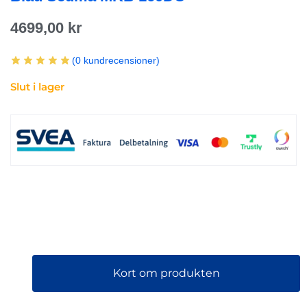
4699,00
kr
(
0
kundrecensioner)
Slut i lager
Kort om produkten