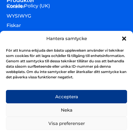
Produkter
Cookie Policy (UK)
Koraller
WYSIWYG
Fiskar
Lägre djur & övrigt
Hantera samtycke
Torrvaror
För att kunna erbjuda den bästa upplevelsen använder vi tekniker
Teknik & utrustning
som cookies för att lagra och/eller få tillgång till enhetsinformation.
Genom att samtycka till dessa tekniker tillåter du oss att behandla
Varumärken
data såsom surfbeteende eller unika ID-nummer på denna
webbplats. Om du inte samtycker eller återkallar ditt samtycke kan
Akvarium & sump
Nyhetsbrev
det påverka vissa funktioner negativt.
Få uppdateringar och håll kontakten
Skicka
Acceptera
Neka
Visa preferenser