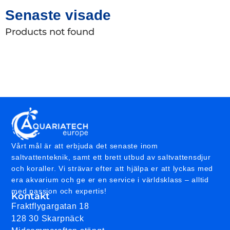
Senaste visade
Products not found
Vårt mål är att erbjuda det senaste inom
saltvattenteknik, samt ett brett utbud av saltvattensdjur
och koraller. Vi strävar efter att hjälpa er att lyckas med
era akvarium och ge er en service i världsklass – alltid
med passion och expertis!
Kontakt
Fraktflygargatan 18
128 30 Skarpnäck