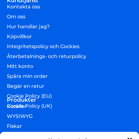
Kundtjänst
Kontakta oss
Om oss
Hur handlar jag?
Köpvillkor
Integritetspolicy och Cockies
Återbetalnings- och returpolicy
Mitt konto
Spåra min order
Begär en retur
Cookie Policy (EU)
Produkter
Cookie Policy (UK)
Koraller
WYSIWYG
Fiskar
Lägre djur & övrigt