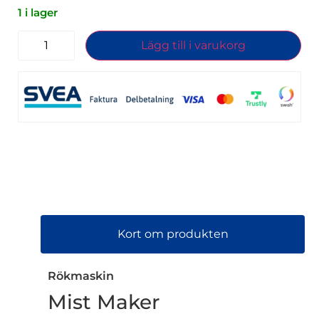
1 i lager
Lägg till i varukorg
Kort om produkten
Rökmaskin
Mist Maker