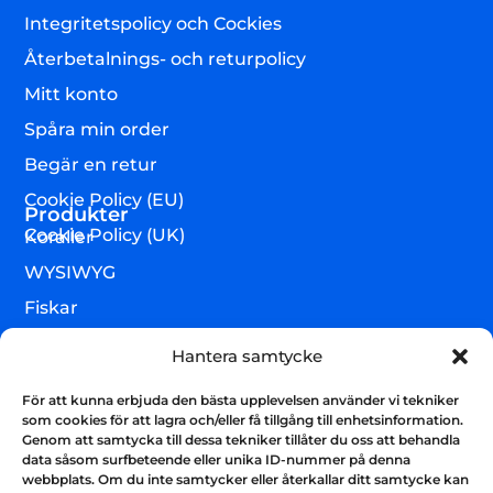
Integritetspolicy och Cockies
Återbetalnings- och returpolicy
Mitt konto
Spåra min order
Begär en retur
Cookie Policy (EU)
Produkter
Cookie Policy (UK)
Koraller
WYSIWYG
Fiskar
Lägre djur & övrigt
Hantera samtycke
Torrvaror
För att kunna erbjuda den bästa upplevelsen använder vi tekniker
Teknik & utrustning
som cookies för att lagra och/eller få tillgång till enhetsinformation.
Genom att samtycka till dessa tekniker tillåter du oss att behandla
Varumärken
data såsom surfbeteende eller unika ID-nummer på denna
webbplats. Om du inte samtycker eller återkallar ditt samtycke kan
Akvarium & sump