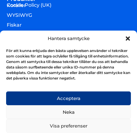
Cookie Policy (UK)
Koraller
WYSIWYG
Fiskar
Lägre djur & övrigt
Hantera samtycke
Torrvaror
För att kunna erbjuda den bästa upplevelsen använder vi tekniker
Teknik & utrustning
som cookies för att lagra och/eller få tillgång till enhetsinformation.
Genom att samtycka till dessa tekniker tillåter du oss att behandla
Varumärken
data såsom surfbeteende eller unika ID-nummer på denna
webbplats. Om du inte samtycker eller återkallar ditt samtycke kan
Akvarium & sump
Nyhetsbrev
det påverka vissa funktioner negativt.
Få uppdateringar och håll kontakten
Skicka
Acceptera
Neka
Visa preferenser