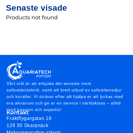
Senaste visade
Products not found
Vårt mål är att erbjuda det senaste inom
saltvattenteknik, samt ett brett utbud av saltvattensdjur
och koraller. Vi strävar efter att hjälpa er att lyckas med
era akvarium och ge er en service i världsklass – alltid
med passion och expertis!
Kontakt
Fraktflygargatan 18
128 30 Skarpnäck
Midsommarafton stängt