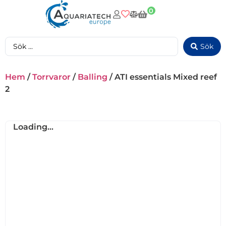
0
Sök
Hem
/
Torrvaror
/
Balling
/ ATI essentials Mixed reef
2
Loading...