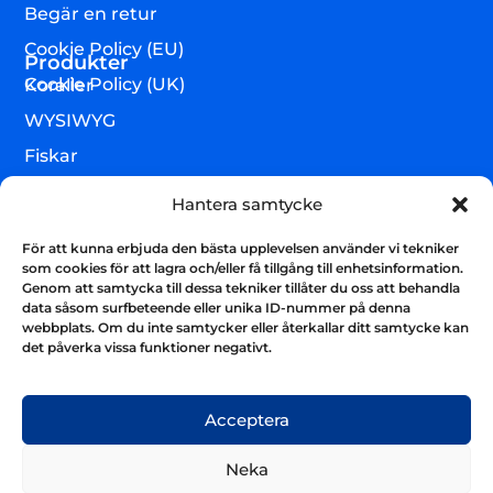
Begär en retur
Cookie Policy (EU)
Produkter
Cookie Policy (UK)
Koraller
WYSIWYG
Fiskar
Lägre djur & övrigt
Hantera samtycke
Torrvaror
För att kunna erbjuda den bästa upplevelsen använder vi tekniker
Teknik & utrustning
som cookies för att lagra och/eller få tillgång till enhetsinformation.
Genom att samtycka till dessa tekniker tillåter du oss att behandla
Varumärken
data såsom surfbeteende eller unika ID-nummer på denna
webbplats. Om du inte samtycker eller återkallar ditt samtycke kan
Akvarium & sump
Nyhetsbrev
det påverka vissa funktioner negativt.
Få uppdateringar och håll kontakten
Skicka
Acceptera
Neka