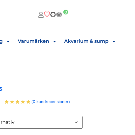
0
ng
Varumärken
Akvarium & sump
s
(
0
kundrecensioner)