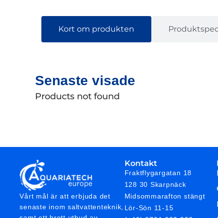
Kort om produkten
Produktspeci
Senaste visade
Products not found
Kontakt
Fraktflygargatan 18
128 30 Skarpnäck
Midsommarafton stängt
Vårt mål är att erbjuda det
senaste inom saltvattenteknik,
Lör-Sön 11-15
samt ett brett utbud av