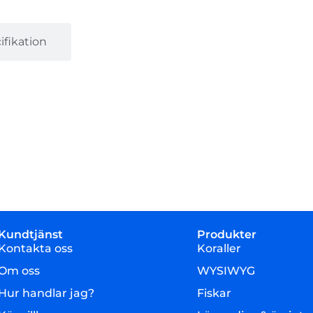
fikation
Kundtjänst
Produkter
Kontakta oss
Koraller
Om oss
WYSIWYG
Hur handlar jag?
Fiskar