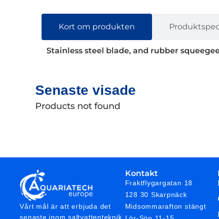
Kort om produkten
Produktspeci
Stainless steel blade, and rubber squeege
Senaste visade
Products not found
Kontakt
Fraktflygargatan 18
128 30 Skarpnäck
Midsommarafton stängt
Vårt mål är att erbjuda det
senaste inom saltvattenteknik,
Lör-Sön 11-15