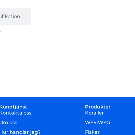
fikation
e
Kundtjänst
Produkter
Kontakta oss
Koraller
Om oss
WYSIWYG
Hur handlar jag?
Fiskar