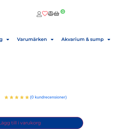
0
ng
Varumärken
Akvarium & sump
(
0
kundrecensioner)
Lägg till i varukorg