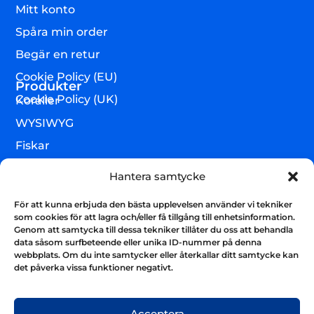
Mitt konto
Spåra min order
Begär en retur
Cookie Policy (EU)
Produkter
Cookie Policy (UK)
Koraller
WYSIWYG
Fiskar
Lägre djur & övrigt
Hantera samtycke
Torrvaror
För att kunna erbjuda den bästa upplevelsen använder vi tekniker
Teknik & utrustning
som cookies för att lagra och/eller få tillgång till enhetsinformation.
Genom att samtycka till dessa tekniker tillåter du oss att behandla
Varumärken
data såsom surfbeteende eller unika ID-nummer på denna
webbplats. Om du inte samtycker eller återkallar ditt samtycke kan
Akvarium & sump
Nyhetsbrev
det påverka vissa funktioner negativt.
Få uppdateringar och håll kontakten
Skicka
Acceptera