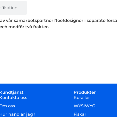
fikation
 av vår samarbetspartner Reefdesigner i separate försä
ech medför två frakter.
Kundtjänst
Produkter
Kontakta oss
Koraller
Om oss
WYSIWYG
Hur handlar jag?
Fiskar