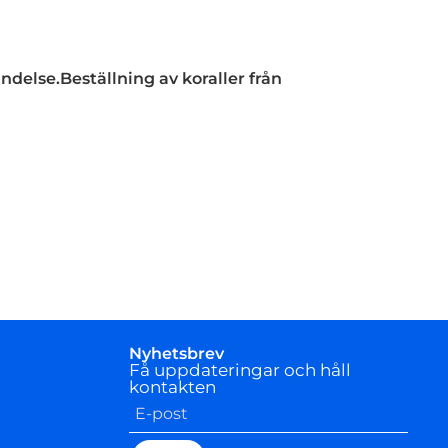
ndelse.Beställning av koraller från
Nyhetsbrev
Få uppdateringar och håll
kontakten