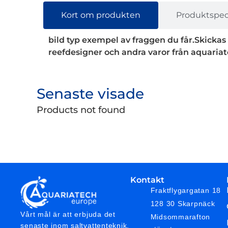
Kort om produkten
Produktspeci
bild typ exempel av fraggen du får.Skickas
reefdesigner och andra varor från aquariat
Senaste visade
Products not found
Kontakt
Fraktflygargatan 18
128 30 Skarpnäck
Vårt mål är att erbjuda det
Midsommarafton
senaste inom saltvattenteknik,