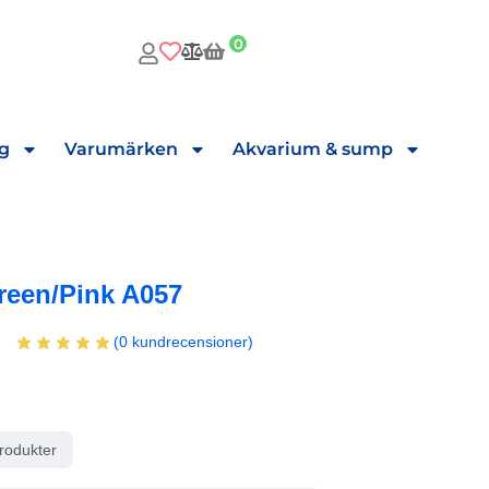
0
ng
Varumärken
Akvarium & sump
reen/pink A057
(
0
kundrecensioner)
rodukter